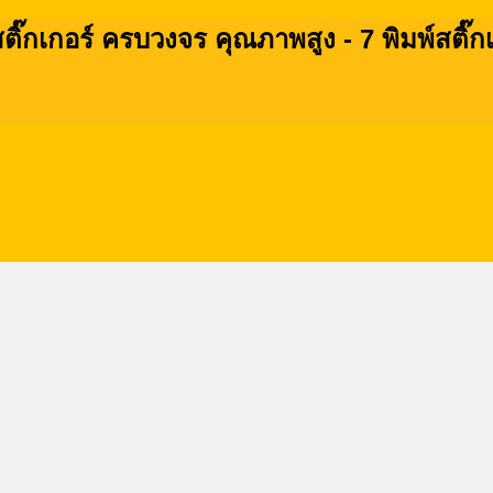
ติ๊กเกอร์ ครบวงจร คุณภาพสูง - 7 พิมพ์สติ๊ก