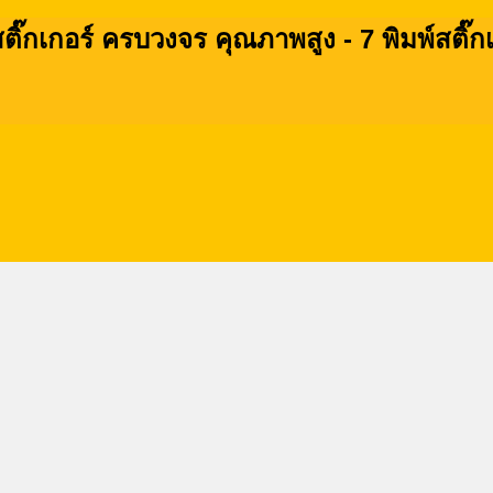
ติ๊กเกอร์ ครบวงจร คุณภาพสูง - 7 พิมพ์สติ๊ก