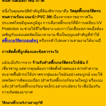
ทนทานต่อสภาพอากาศ
หนึ่งในคุณสมบัติสำคัญที่ต้องพิจารณาคือ
วัสดุสติ๊กเกอร์ติดรถ
ทนความร้อน แนะนำ PVC 3M
เนื่องจากสภาพอากาศใน
ประเทศไทยมีอุณหภูมิสูง การเลือกสติ๊กเกอร์ที่มีการเคลือบ UV
Protection จะช่วยให้สีไม่ซีดจาง และกาวไม่เสื่อมสภาพเมื่อต้อง
เผชิญกับแสงแดดจัดเป็นเวลานาน ซึ่งเป็นกุญแจสำคัญที่ทำให้
สติ๊กเกอร์ติดรถยนต์หรู
หรือรถทั่วไปคงความสวยงามได้นานปี
การติดตั้งที่ถูกต้องและข้อควรระวัง
แม้จะมีบริการจาก
ร้านรับทำสติ๊กเกอร์ติดรถใกล้ฉัน
ที่
เชี่ยวชาญ แต่หากคุณต้องการติดตั้งด้วยตนเอง ควรทำความ
สะอาดพื้นผิวรถให้ปราศจากฝุ่นและไขมันอย่างสมบูรณ์ และใช้
เทคนิคการติดแบบเปียก (สำหรับสติ๊กเกอร์ขนาดใหญ่) หรือแบบ
แห้ง (สำหรับสติ๊กเกอร์ขนาดเล็ก) อย่างระมัดระวัง เพื่อป้องกัน
การเกิดฟองอากาศ
วิธีลอกสติ๊กเกอร์เก่าอย่างถูกวิธี