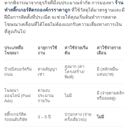
หากพิจารณาจากธุรกิจที่มีงบประมาณจำกัด การมองหา
ร้าน
ทำสติ๊กเกอร์ติดรถองค์กรราคาถูก
ที่ใช้วัสดุได้มาตรฐานและมี
ฝีมือการติดตั้งที่ประณีต จะช่วยให้คุณเริ่มต้นทำการตลาด
โฆษณาเคลื่อนที่ได้โดยไม่ต้องแบกรับความเสี่ยงทางการเงิน
ที่สูงเกินไป
ประเภทสื่อ
อายุการใช้
ค่าใช้จ่ายเริ่ม
ค่าใช้จ่ายราย
โฆษณา
งาน
ต้น
เดือน
สูงมาก (ค่า
ป้ายบิลบอร์ดริม
ตามสัญญา
มี (หลักหมื่น-
โครงสร้าง/
ถนน
เช่า
แสนบาท)
พิมพ์)
โฆษณา
ตามงบ
มี (จ่ายตามคลิก
ออนไลน์ (Paid
ประมาณ
ไม่มี
หรือยอดดู)
Ads)
รายวัน
สติ๊กเกอร์ติด
ปานกลาง (จ่าย
3 – 5 ปี
ไม่มี
รถยนต์บริษัท
ครั้งเดียวจบ)