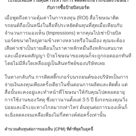
เปรียบเทียบความคุ้มค่าระหว่างการ ติดสติ๊กเกอร์รถขนส่งโฆษณา
กับการซื้อป้ายบิลบอร์ด
เมื่อพูดถึงความคุ้มค่าในการลงทุน (ROI) สื่อโฆษณาติด
รถยนต์ถือเป็นหนึ่งในสื่อที่ประหยัดต้นทุนที่สุดเมื่อเทียบกับ
จำนวนการมองเห็น (Impressions) หากคุณไปเช่าป้ายบิล
บอร์ดขนาดใหญ่ตามข้างทางหลวงหรือในเมือง คุณจะต้อง
เสียค่าเช่าเป็นรายเดือนในราคาหลักหมื่นถึงหลักแสนบาท
และเมื่อหมดสัญญา ป้ายโฆษณาของคุณก็จะถูกถอดออกทันที
โดยไม่มีสิ่งใดเหลืออยู่เป็นสินทรัพย์ของบริษัทเลย
ในทางกลับกัน การติดสติ๊กเกอร์บนรถยนต์ของบริษัทเป็นการ
จ่ายเงินลงทุนเพียงครั้งเดียวในขั้นตอนการผลิตและติดตั้ง แต่
สื่อนั้นจะคงอยู่และทำหน้าที่โฆษณาให้กับคุณไปตลอดอายุ
การใช้งานของวัสดุ ซึ่งยาวนานตั้งแต่ 3-5 ปี ยิ่งรถของคุณวิ่ง
บ่อยและมีระยะทางไกลมากเท่าไหร่ ต้นทุนต่อการมองเห็นก็
จะยิ่งลดลงจนเหลือเพียงไม่กี่สตางค์ต่อครั้งเท่านั้น
คำนวณต้นทุนต่อการมองเห็น (CPM)
ที่ต่ำที่สุดในยุคนี้