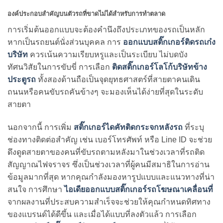
องค์ประกอบสำคัญบนตัวรถที่ขาดไม่ได้สำหรับการทำตลาด
การเริ่มต้นออกแบบจะต้องคำนึงถึงประเภทของรถเป็นหลัก
หากเป็นรถยนต์นั่งส่วนบุคคล การ
ออกแบบสติ๊กเกอร์ติดรถเก๋ง
บริษัท
ควรเน้นความเรียบหรูและเป็นระเบียบ ไม่บดบัง
ทัศนวิสัยในการขับขี่ การเลือก
ติดสติ๊กเกอร์โลโก้บริษัทข้าง
ประตูรถ
ทั้งสองด้านถือเป็นจุดยุทธศาสตร์ที่สายตาคนเดิน
ถนนหรือคนขับรถคันข้างๆ จะมองเห็นได้ง่ายที่สุดในระดับ
สายตา
นอกจากนี้ การเพิ่ม
สติ๊กเกอร์ไดคัทติดกระจกหลังรถ
ที่ระบุ
ช่องทางติดต่อสำคัญ เช่น เบอร์โทรศัพท์ หรือ Line ID จะช่วย
ดึงดูดสายตาของคนที่ขับรถตามหลังมาในช่วงเวลาที่รถติด
สัญญาณไฟจราจร ซึ่งเป็นช่วงเวลาที่ผู้คนมีสมาธิในการอ่าน
ข้อมูลมากที่สุด หากคุณกำลังมองหารูปแบบและแนวทางที่น่า
สนใจ การศึกษา
ไอเดียออกแบบสติ๊กเกอร์รถโฆษณาเคลื่อนที่
จากผลงานที่ประสบความสำเร็จจะช่วยให้คุณกำหนดทิศทาง
ของแบรนด์ได้ดีขึ้น และเมื่อได้แบบที่ลงตัวแล้ว การเลือก